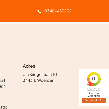
Geen afleverkosten
0348-453232
Adres
l
Jan Kriegestraat 10
.nl
3443 TJ Woerden
r.nl
ats: