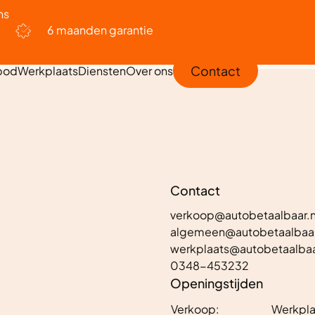
ns
6 maanden garantie
Contact
bod
Werkplaats
Diensten
Over ons
Contact
verkoop@autobetaalbaar.n
algemeen@autobetaalbaar
werkplaats@autobetaalbaa
0348-453232
Openingstijden
Verkoop:
Werkpla