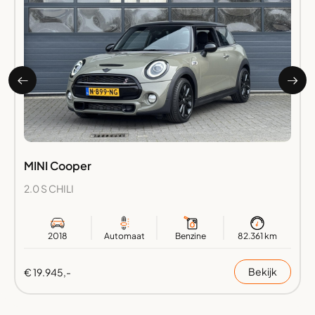
MINI Cooper
2.0 S CHILI
2018
Automaat
Benzine
82.361 km
Bekijk
€ 19.945,-