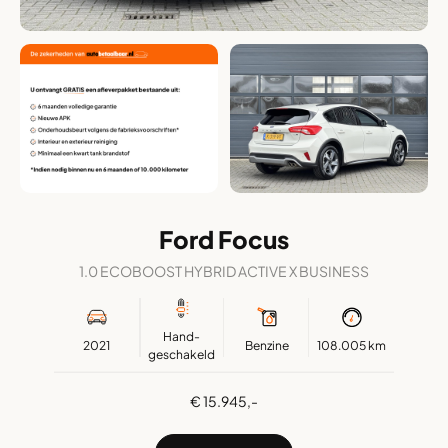
Ford Focus
1.0 ECOBOOST HYBRID ACTIVE X BUSINESS
Hand-
2021
Benzine
108.005 km
geschakeld
€ 15.945,-