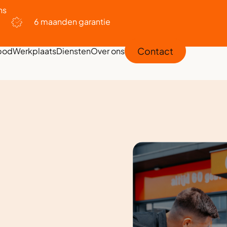
ns
6 maanden garantie
Contact
bod
Werkplaats
Diensten
Over ons