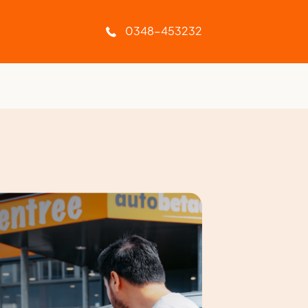
Geen afleverkosten
0348-453232