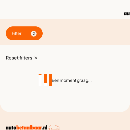
Filter
2
Reset filters
Eén moment graag...