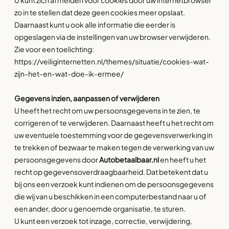
U kunt zich afmelden voor cookies door uw internetbrowser
zo in te stellen dat deze geen cookies meer opslaat.
Daarnaast kunt u ook alle informatie die eerder is
opgeslagen via de instellingen van uw browser verwijderen.
Zie voor een toelichting:
https://veiliginternetten.nl/themes/situatie/cookies-wat-
zijn-het-en-wat-doe-ik-ermee/
Gegevens inzien, aanpassen of verwijderen
U heeft het recht om uw persoonsgegevens in te zien, te
corrigeren of te verwijderen. Daarnaast heeft u het recht om
uw eventuele toestemming voor de gegevensverwerking in
te trekken of bezwaar te maken tegen de verwerking van uw
persoonsgegevens door
Autobetaalbaar.nl
en heeft u het
recht op gegevensoverdraagbaarheid. Dat betekent dat u
bij ons een verzoek kunt indienen om de persoonsgegevens
die wij van u beschikken in een computerbestand naar u of
een ander, door u genoemde organisatie, te sturen.
U kunt een verzoek tot inzage, correctie, verwijdering,