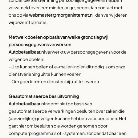
zonder die toestemming persoonlijke gegevens hebben
verzameld over een minderjarige, neem dan contact met
ons op via
webmaster@morgeninternet.nl
, dan verwijderen
wij deze informatie.
Met welk doel en op basis van welke grondslag wij
persoonsgegevens verwerken
Autobetaalbaar.nl
verwerkt uw persoonsgegevens voor de
volgende doelen:
- U te kunnen bellen of e-mailen indien dit nodig is om onze
dienstverlening uit te kunnen voeren
- Om goederen en diensten bij u af te leveren
Geautomatiseerde besluitvorming
Autobetaalbaar.nl
neemt
niet
op basis van
geautomatiseerde verwerkingen besluiten over zaken die
(aanzienlijke) gevolgen kunnen hebben voor personen. Het
gaat hier om besluiten die worden genomen door
computerprogramma's of -systemen, zonder dat daar een