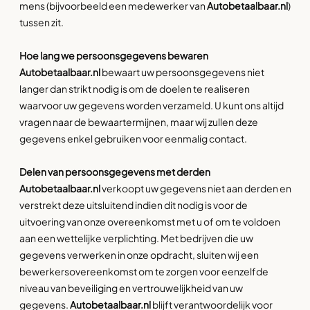
mens (bijvoorbeeld een medewerker van
Autobetaalbaar.nl
)
tussen zit.
Hoe lang we persoonsgegevens bewaren
Autobetaalbaar.nl
bewaart uw persoonsgegevens niet
langer dan strikt nodig is om de doelen te realiseren
waarvoor uw gegevens worden verzameld. U kunt ons altijd
vragen naar de bewaartermijnen, maar wij zullen deze
gegevens enkel gebruiken voor eenmalig contact.
Delen van persoonsgegevens met derden
Autobetaalbaar.nl
verkoopt uw gegevens niet aan derden en
verstrekt deze uitsluitend indien dit nodig is voor de
uitvoering van onze overeenkomst met u of om te voldoen
aan een wettelijke verplichting. Met bedrijven die uw
gegevens verwerken in onze opdracht, sluiten wij een
bewerkersovereenkomst om te zorgen voor eenzelfde
niveau van beveiliging en vertrouwelijkheid van uw
gegevens.
Autobetaalbaar.nl
blijft verantwoordelijk voor