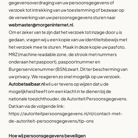
gegevensoverdraging van uw persoonsgegevens of
verzoek tot intrekking van uw toestemming of bezwaar op
de verwerking van uw persoonsgegevens sturen naar
webmaster@morgeninternet.nl
.
Om er zeker van te zijn dat het verzoek tot inzage door u is
gedaan, vragen wij u een kopie van uw identiteitsbewijs met
het verzoek mee te sturen. Maak in deze kopie uw pasfoto,
MRZ (machine readable zone, de strook met nummers
onderaan het paspoort), paspoortnummer en
Burgerservicenummer (BSN) zwart. Dit ter bescherming van
uw privacy. We reageren zo snel mogelijk op uw verzoek.
Autobetaalbaar.nl
wil u er tevens op wijzen dat u de
mogelijkheid heeft om een klacht in te dienen bij de
nationale toezichthouder, de Autoriteit Persoonsgegevens.
Dat kan via de volgende link:
https://autoriteitpersoonsgegevens.nl/nl/contact-met-
de-autoriteit-persoonsgegevens/tip-ons
Hoe wij persoonsgegevens beveiligen