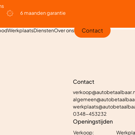
ns
6 maanden garantie
Contact
bod
Werkplaats
Diensten
Over ons
Contact
verkoop@autobetaalbaar.n
algemeen@autobetaalbaar
werkplaats@autobetaalbaa
0348-453232
Openingstijden
Verkoop:
Werkpla