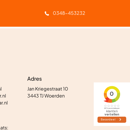
Geen afleverkosten
0348-453232
Adres
l
Jan Kriegestraat 10
.nl
3443 TJ Woerden
r.nl
ats: