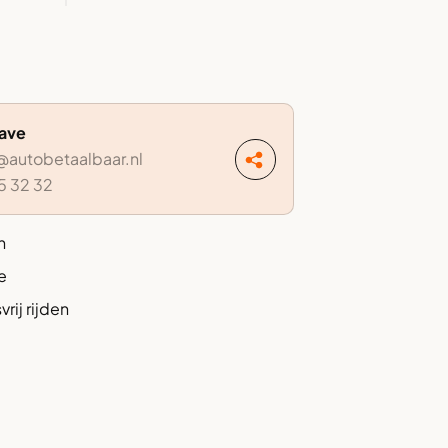
Dave
autobetaalbaar.nl
5 32 32
n
e
rij rijden