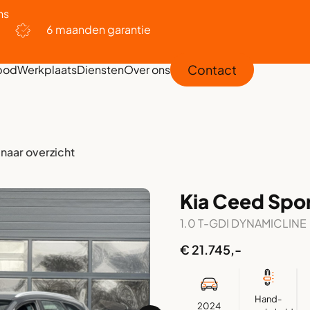
ns
6 maanden garantie
Contact
bod
Werkplaats
Diensten
Over ons
 naar overzicht
Kia Ceed Spo
1.0 T-GDI DYNAMICLINE
€ 21.745,-
Hand-
2024