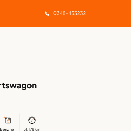
Geen afleverkosten
0348-453232
rtswagon
Benzine
51.178 km