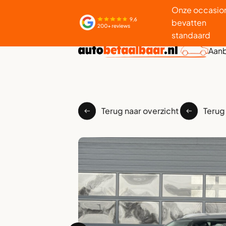
Onze occasio
bevatten
standaard
Aan
Terug naar overzicht
Terug