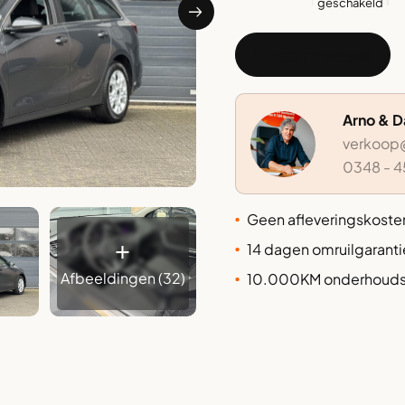
geschakeld
Ik heb interesse
Arno & 
verkoop@
0348 - 4
⁠Geen afleveringskoste
+
14 dagen omruilgaranti
Afbeeldingen (32)
⁠⁠⁠10.000KM onderhoudsv