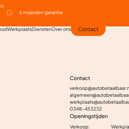
ns
6 maanden garantie
Contact
bod
Werkplaats
Diensten
Over ons
Contact
verkoop@autobetaalbaar.n
algemeen@autobetaalbaar
werkplaats@autobetaalbaa
0348-453232
Openingstijden
Verkoop:
Werkpla