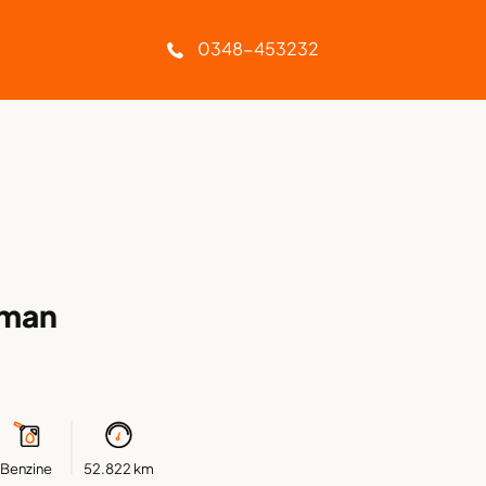
Geen afleverkosten
0348-453232
yman
Benzine
52.822 km