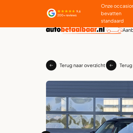
Onze occasio
bevatten
standaard
Aan
Terug naar overzicht
Terug