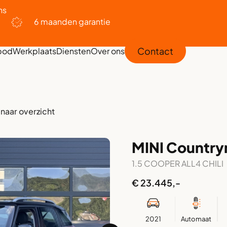
ns
6 maanden garantie
Contact
bod
Werkplaats
Diensten
Over ons
 naar overzicht
MINI Countr
1.5 COOPER ALL4 CHILI
€ 23.445,-
2021
Automaat