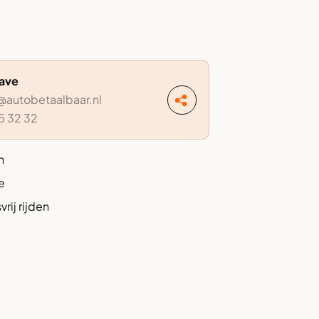
Dave
autobetaalbaar.nl
5 32 32
n
e
rij rijden