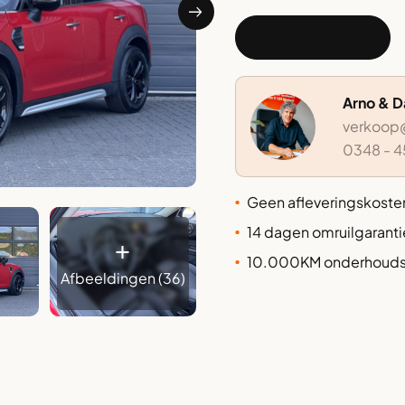
Ik heb interesse
Arno & 
verkoop@
0348 - 4
⁠Geen afleveringskoste
14 dagen omruilgaranti
+
⁠⁠⁠10.000KM onderhoudsv
Afbeeldingen (36)