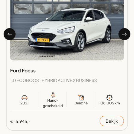
Ford Focus
1.0 ECOBOOST HYBRID ACTIVE X BUSINESS
Hand-
2021
Benzine
108.005 km
geschakeld
Bekijk
€ 15.945,-