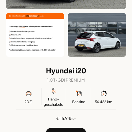
Hyundai i20
1.0 T-GDI PREMIUM
Hand-
2021
Benzine
56.466 km
geschakeld
€ 16.945,-