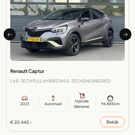
Renault Captur
1.6 E-TECH FULL HYBRID 145 E-TECH ENGINEERED
Hybride
2023
Automaat
94.885 km
(Benzine)
Bekijk
€ 20.445,-