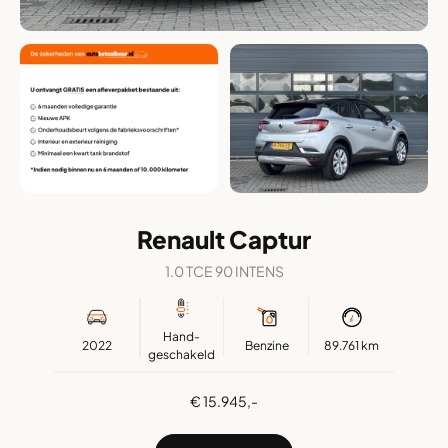
Renault Captur
1.0 TCE 90 INTENS
Hand-
2022
Benzine
89.761 km
geschakeld
€ 15.945,-