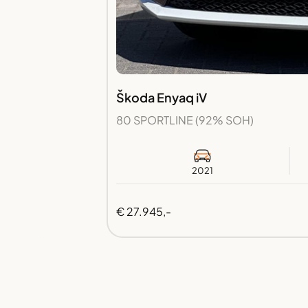
Škoda Enyaq iV
80 SPORTLINE (92% SOH)
2021
€ 27.945,-