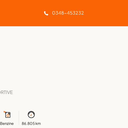
Geen afleverkosten
0348-453232
ORTIVE
Benzine
86.805 km