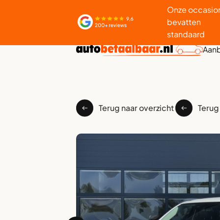
Onze occasio
bevatten
standaard
Aan
Terug naar overzicht
Terug