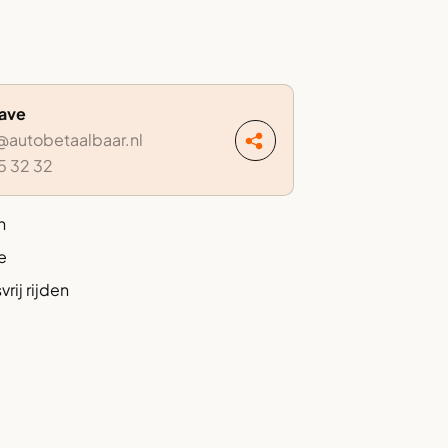
Dave
autobetaalbaar.nl
5 32 32
n
e
rij rijden