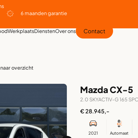
ns
6 maanden garantie
Contact
bod
Werkplaats
Diensten
Over ons
 naar overzicht
Mazda CX-5
2.0 SKYACTIV-G 165 SP
€ 28.945,-
2021
Automaat