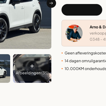
Ik heb interesse
Arno & 
verkoop@
0348 - 4
⁠Geen afleveringskoste
14 dagen omruilgaranti
+
⁠⁠⁠10.000KM onderhoudsv
Afbeeldingen (35)