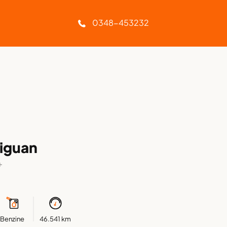
Geen afleverkosten
0348-453232
iguan
+
Benzine
46.541 km