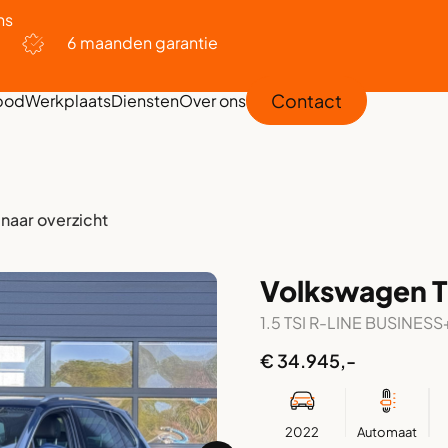
ns
6 maanden garantie
Contact
bod
Werkplaats
Diensten
Over ons
 naar overzicht
Volkswagen T
1.5 TSI R-LINE BUSINESS
€ 34.945,-
2022
Automaat