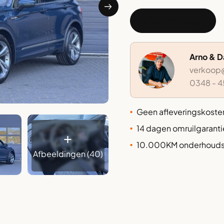
Ik heb interesse
Arno & 
verkoop@
0348 - 4
⁠Geen afleveringskoste
14 dagen omruilgaranti
+
⁠⁠⁠10.000KM onderhoudsv
Afbeeldingen (40)