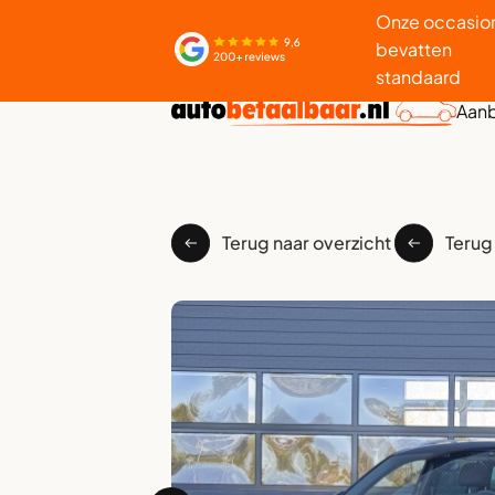
Onze occasio
bevatten
standaard
Aan
Terug naar overzicht
Terug