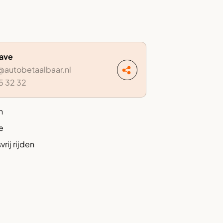
Dave
autobetaalbaar.nl
5 32 32
n
e
rij rijden